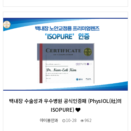
9
작성자
작성일
조회
백내장 수술성과 우수병원 공식인증패 (PhysIOL(社)의
ISOPURE)
아이봄안과
10-28
962