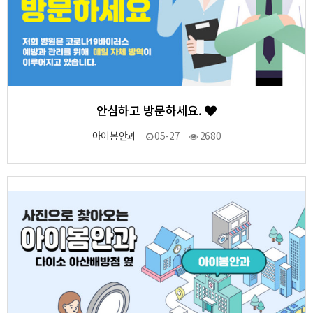
안심하고 방문하세요.
아이봄안과
05-27
2680
3
작성자
작성일
조회