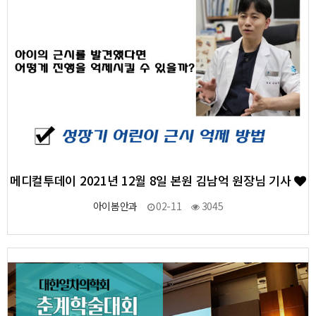
메디컬투데이 2021년 12월 8일 본원 김남억 원장님 기사
아이봄안과
02-11
3045
5
작성자
작성일
조회