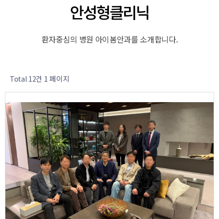
안성형클리닉
환자중심의 병원 아이봄안과를 소개합니다.
1 페이지
Total 12건
12
작성자
작성일
조회