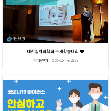
대한일차의학회 춘계학술대회
아이봄안과
06-15
2789
4
작성자
작성일
조회