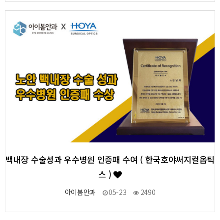
8
작성자
작성일
조회
백내장 수술성과 우수병원 인증패 수여 ( 한국호야써지컬옵틱
스 )
아이봄안과
05-23
2490