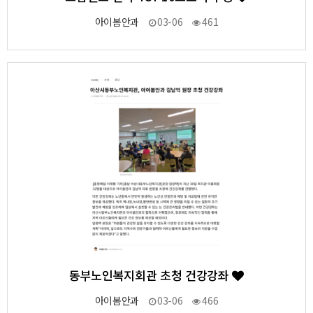
아이봄안과
03-06
461
10
작성자
작성일
조회
동부노인복지회관 초청 건강강좌
아이봄안과
03-06
466