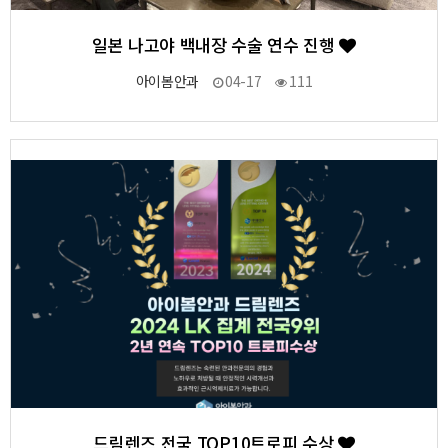
일본 나고야 백내장 수술 연수 진행
아이봄안과
04-17
111
11
작성자
작성일
조회
드림렌즈 전국 TOP10트로피 수상