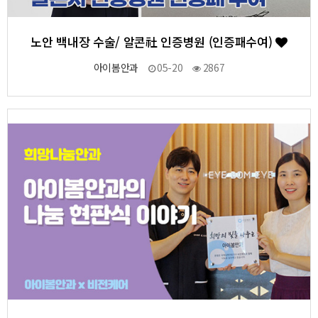
노안 백내장 수술/ 알콘社 인증병원 (인증패수여)
아이봄안과
05-20
2867
1
작성자
작성일
조회