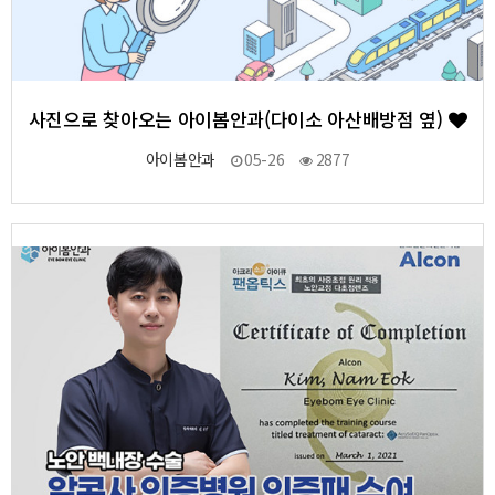
사진으로 찾아오는 아이봄안과(다이소 아산배방점 옆)
아이봄안과
05-26
2877
2
작성자
작성일
조회