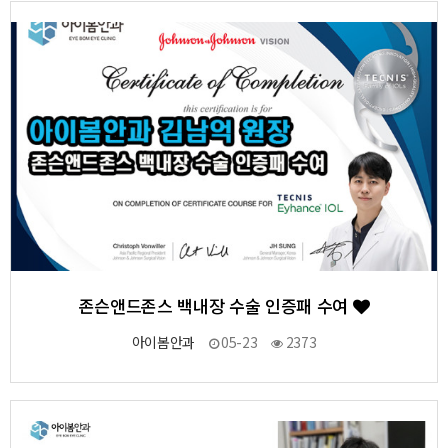
7
작성자
작성일
조회
존슨앤드존스 백내장 수술 인증패 수여
아이봄안과
05-23
2373
6
작성자
작성일
조회