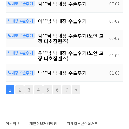
김**님 백내장 수술후기
백내장 수술후기
07-07
이**님 백내장 수술후기
백내장 수술후기
07-07
김**님 백내장 수술후기(노안 교
백내장 수술후기
07-07
정 다초점렌즈)
유**님 백내장 수술후기(노안 교
백내장 수술후기
01-03
정 다초점렌즈)
박**님 백내장 수술후기
백내장 수술후기
01-03
2
3
4
5
6
7
1
이용약관
개인정보처리방침
이메일무단수집거부