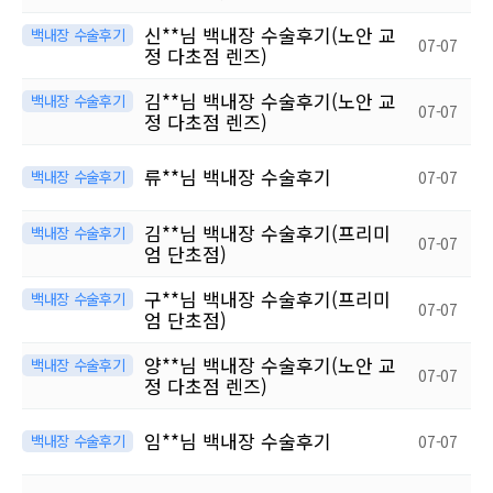
신**님 백내장 수술후기(노안 교
백내장 수술후기
07-07
정 다초점 렌즈)
김**님 백내장 수술후기(노안 교
백내장 수술후기
07-07
정 다초점 렌즈)
류**님 백내장 수술후기
백내장 수술후기
07-07
김**님 백내장 수술후기(프리미
백내장 수술후기
07-07
엄 단초점)
구**님 백내장 수술후기(프리미
백내장 수술후기
07-07
엄 단초점)
양**님 백내장 수술후기(노안 교
백내장 수술후기
07-07
정 다초점 렌즈)
임**님 백내장 수술후기
백내장 수술후기
07-07