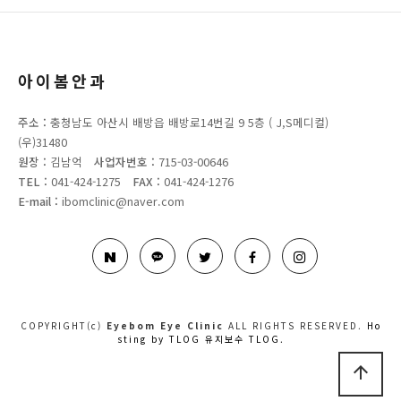
아이봄안과
주소 :
충청남도 아산시 배방읍 배방로14번길 9 5층 ( J,S메디컬)
(우)31480
원장 :
김남억
사업자번호 :
715-03-00646
TEL :
041-424-1275
FAX :
041-424-1276
E-mail :
ibomclinic@naver.com
COPYRIGHT(c)
Eyebom Eye Clinic
ALL RIGHTS RESERVED.
Ho
sting by TLOG
유지보수 TLOG.
arrow_upward