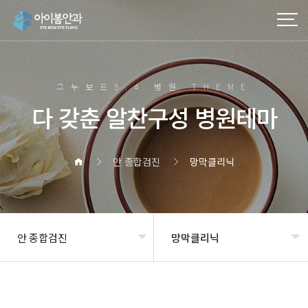
그누보드5.4 병원 THEME
다 갖춘 알찬구성 병원테마
안 종합검진
망막클리닉
안 종합검진
망막클리닉
헤더설정