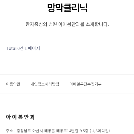
망막클리닉
환자중심의 병원 아이봄안과를 소개합니다.
1 페이지
Total 0건
이용약관
개인정보처리방침
이메일무단수집거부
아이봄안과
주소 :
충청남도 아산시 배방읍 배방로14번길 9 5층 ( J,S메디컬)