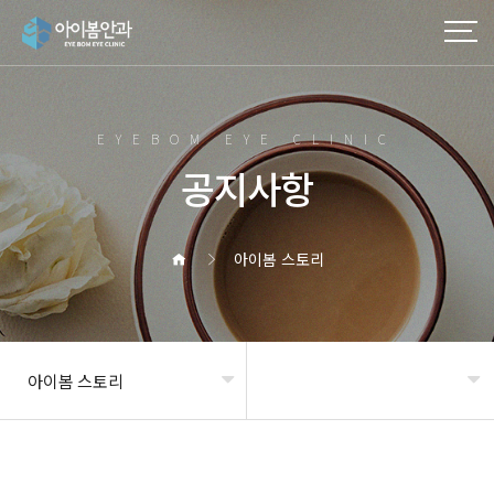
작성자
댓글
조회
작성일
EYEBOM EYE CLINIC
공지사항
아이봄 스토리
아이봄 스토리
헤더설정