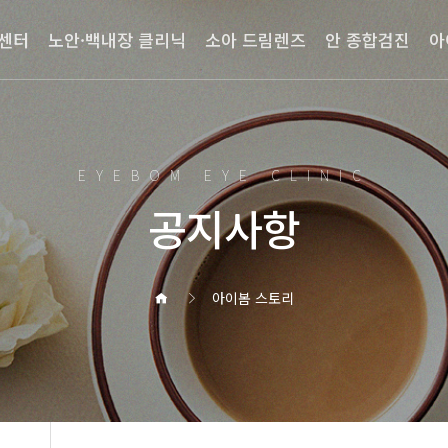
섹센터
노안·백내장 클리닉
소아 드림렌즈
안 종합검진
아
EYEBOM EYE CLINIC
공지사항
아이봄 스토리