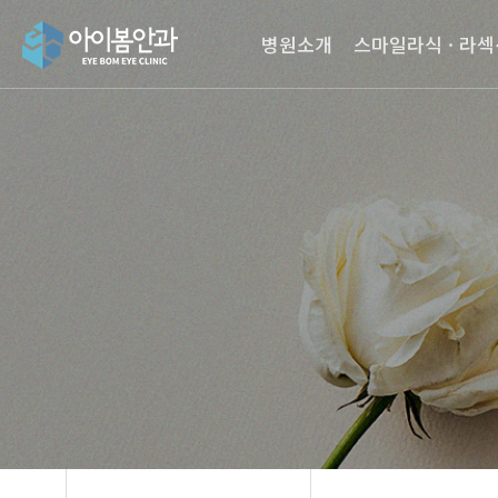
작성자
댓글
조회
작성일
병원소개
스마일라식 · 라